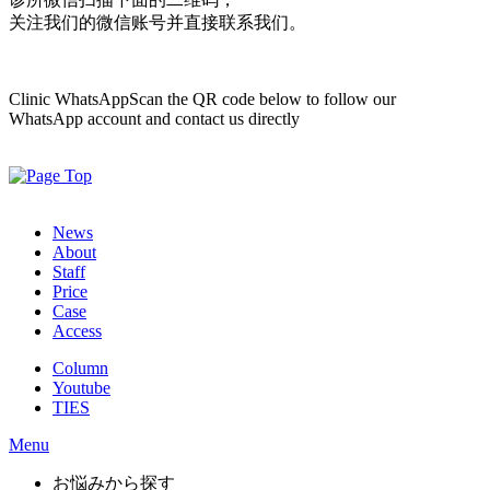
关注我们的微信账号并直接联系我们。
Clinic WhatsApp
Scan the QR code below to follow our
WhatsApp account and contact us directly
News
About
Staff
Price
Case
Access
Column
Youtube
TIES
Menu
お悩みから探す