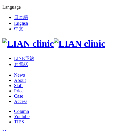
Language
日本語
English
中文
LINE予約
お電話
News
About
Staff
Price
Case
Access
Column
Youtube
TIES