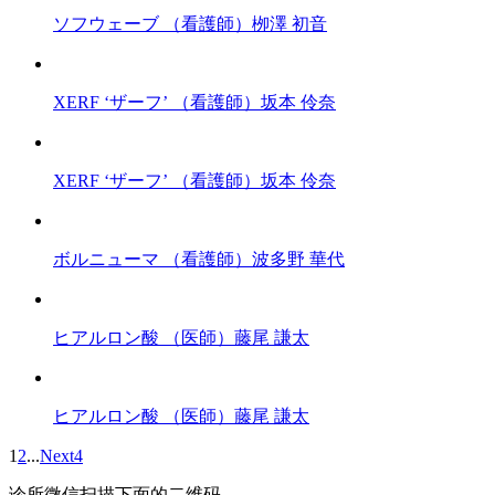
ソフウェーブ
（看護師）栁澤 初音
XERF ‘ザーフ’
（看護師）坂本 伶奈
XERF ‘ザーフ’
（看護師）坂本 伶奈
ボルニューマ
（看護師）波多野 華代
ヒアルロン酸
（医師）藤尾 謙太
ヒアルロン酸
（医師）藤尾 謙太
1
2
...
Next
4
诊所微信
扫描下面的二维码，