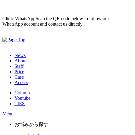
Clinic WhatsApp
Scan the QR code below to follow our
WhatsApp account and contact us directly
News
About
Staff
Price
Case
Access
Column
Youtube
TIES
Menu
お悩みから探す