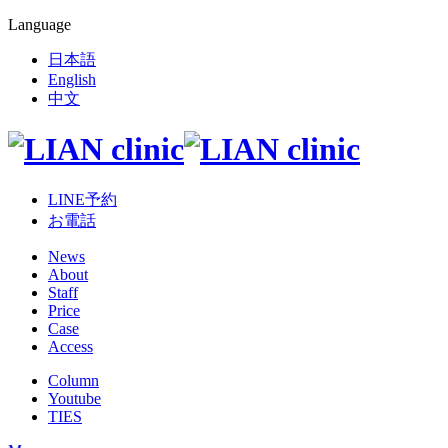
Language
日本語
English
中文
LINE予約
お電話
News
About
Staff
Price
Case
Access
Column
Youtube
TIES