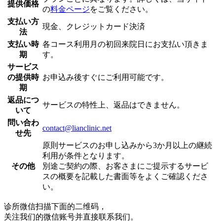
提供価格
の
料金ページ
をご覧ください。
支払い方
現金、クレジットカード決済
法
支払い時
各コース利用月の初回来院日にお支払い頂きま
期
す。
サービス
の提供時
お申込み後すぐにご利用可能です。
期
返品につ
サービスの特性上、返品はできません。
いて
問い合わ
contact@lianclinic.net
せ先
原則サービスのお申し込みから3か月以上の継続
利用が条件となります。
その他
別途ご契約の際、お客さまにご提示するサービ
スの概要を記載した書面等をよくご確認くださ
い。
诊所微信
扫描下面的二维码，
关注我们的微信账号并直接联系我们。