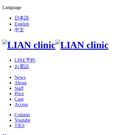
Language
日本語
English
中文
LINE予約
お電話
News
About
Staff
Price
Case
Access
Column
Youtube
TIES