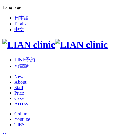
Language
日本語
English
中文
LINE予約
お電話
News
About
Staff
Price
Case
Access
Column
Youtube
TIES