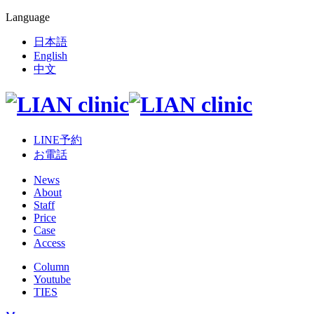
Language
日本語
English
中文
LINE予約
お電話
News
About
Staff
Price
Case
Access
Column
Youtube
TIES