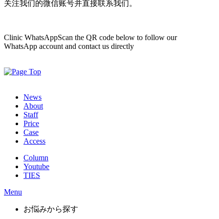
关注我们的微信账号并直接联系我们。
Clinic WhatsApp
Scan the QR code below to follow our
WhatsApp account and contact us directly
News
About
Staff
Price
Case
Access
Column
Youtube
TIES
Menu
お悩みから探す