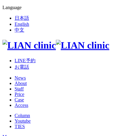
Language
日本語
English
中文
LINE予約
お電話
News
About
Staff
Price
Case
Access
Column
Youtube
TIES