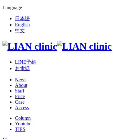
Language
日本語
English
中文
LINE予約
お電話
News
About
Staff
Price
Case
Access
Column
Youtube
TIES