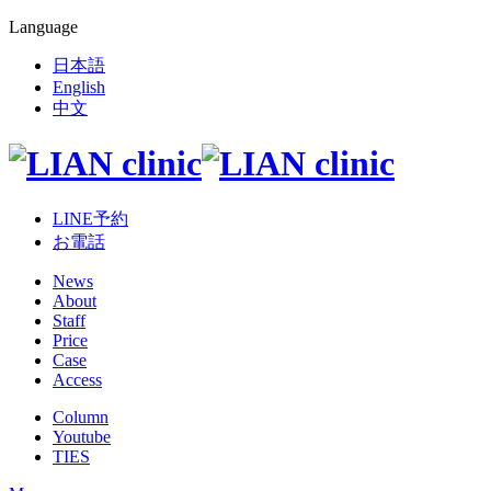
Language
日本語
English
中文
LINE予約
お電話
News
About
Staff
Price
Case
Access
Column
Youtube
TIES