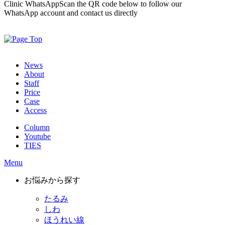
Clinic WhatsApp
Scan the QR code below to follow our
WhatsApp account and contact us directly
News
About
Staff
Price
Case
Access
Column
Youtube
TIES
Menu
お悩みから探す
たるみ
しわ
ほうれい線