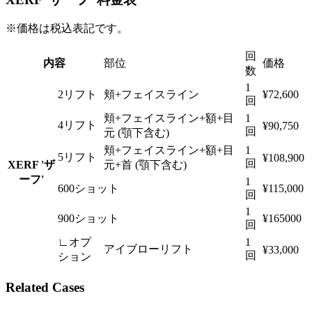
※価格は税込表記です。
回
内容
部位
価格
数
1
2リフト
頬+フェイスライン
¥72,600
回
頬+フェイスライン+額+目
1
4リフト
¥90,750
回
元 (顎下含む)
頬+フェイスライン+額+目
1
5リフト
¥108,900
回
XERF 'ザ
元+首 (顎下含む)
ーフ'
1
600ショット
¥115,000
回
1
900ショット
¥165000
回
∟オプ
1
アイブローリフト
¥33,000
回
ション
Related Cases