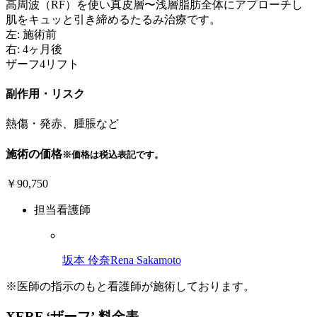
高周波（RF）を使い真皮層〜浅層脂肪全体にアプローチし
肌をキュッと引き締めるたるみ治療です。
左: 施術前
右: 4ヶ月後
ザーフ4リフト
副作用・リスク
熱傷・発赤、腫脹など
施術の価格
※価格は税込表記です。
￥90,750
担当看護師
坂本 伶奈
Rena Sakamoto
※医師の指示のもと看護師が施術しております。
XERF ‘ザーフ’ 料金表