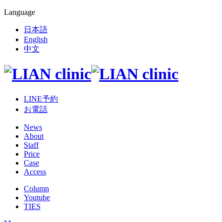
Language
日本語
English
中文
LINE予約
お電話
News
About
Staff
Price
Case
Access
Column
Youtube
TIES