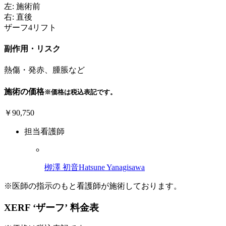
左: 施術前
右: 直後
ザーフ4リフト
副作用・リスク
熱傷・発赤、腫脹など
施術の価格
※価格は税込表記です。
￥90,750
担当看護師
栁澤 初音
Hatsune Yanagisawa
※医師の指示のもと看護師が施術しております。
XERF ‘ザーフ’ 料金表