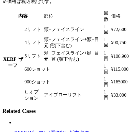
※価格は税込表記です。
回
内容
部位
価格
数
1
2リフト
頬+フェイスライン
¥72,600
回
頬+フェイスライン+額+目
1
4リフト
¥90,750
回
元 (顎下含む)
頬+フェイスライン+額+目
1
5リフト
¥108,900
回
XERF 'ザ
元+首 (顎下含む)
ーフ'
1
600ショット
¥115,000
回
1
900ショット
¥165000
回
∟オプ
1
アイブローリフト
¥33,000
回
ション
Related Cases