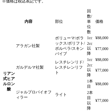
※価格は税込表記です。
回
数/
内容
部位
単
価格
位
数
1cc
¥88,000
ボリューマ/ボラ
ックス/ボリフト/
2cc
アラガン社製
以
ボルベラ/スキン
¥77,000
降
バイブ
1cc
¥88,000
レスチレンリド/
2cc
ガルデルマ社製
レスチレンリフ
以
¥77,000
ト
リアン
降
式ヒア
1本
ルロン
¥88,000
目
酸
ジャルプロバイオフ
2本
ライト
ィラー
目
¥77,000
以
降