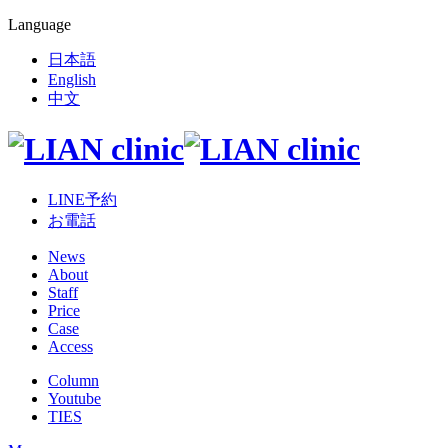
Language
日本語
English
中文
LINE予約
お電話
News
About
Staff
Price
Case
Access
Column
Youtube
TIES