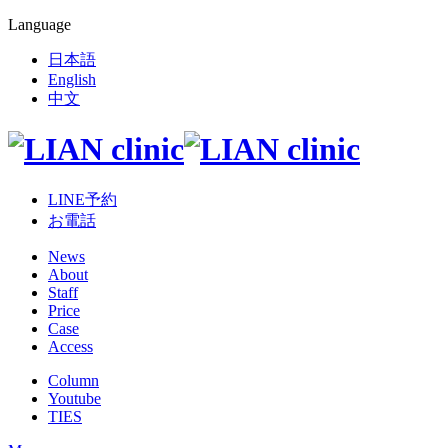
Language
日本語
English
中文
LINE予約
お電話
News
About
Staff
Price
Case
Access
Column
Youtube
TIES