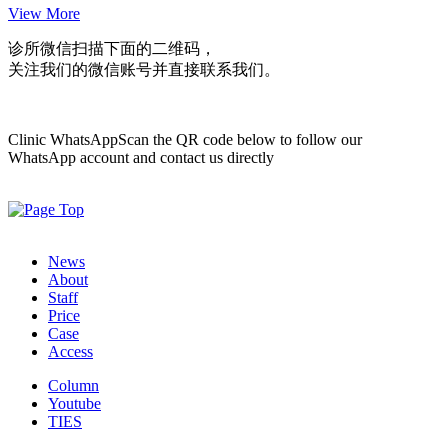
View More
诊所微信
扫描下面的二维码，
关注我们的微信账号并直接联系我们。
Clinic WhatsApp
Scan the QR code below to follow our
WhatsApp account and contact us directly
News
About
Staff
Price
Case
Access
Column
Youtube
TIES