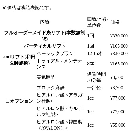
※価格は税込表記です。
回数/本数/
内容
価格
単位数
フルオーダーメイド糸リフト(本数無制
1回
¥330,000
限)
バーティカルリフト
1回
¥165,000
ベーシックプラン
12-16本
¥330,000
amiリフト(和田
トライアル / メンテナ
医師施術)
8本
¥165,000
ンス
処置時間
笑気麻酔
¥3,300
30分毎
ブロック麻酔
一部位
¥3,300
ヒアルロン酸 <アラガ
1cc
¥77,000
∟オプション
ン社製>
ヒアルロン酸 <ガルデ
1cc
¥77,000
ルマ社製>
ヒアルロン酸 <韓国製
1cc
¥55,000
（AVALON）>