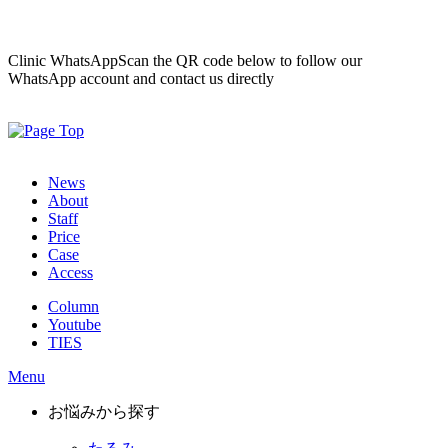
Clinic WhatsApp
Scan the QR code below to follow our
WhatsApp account and contact us directly
News
About
Staff
Price
Case
Access
Column
Youtube
TIES
Menu
お悩みから探す