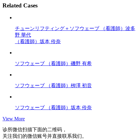
Related Cases
チューンリフティング＋ソフウェーブ
（看護師）波多
野 華代
（看護師）坂本 伶奈
ソフウェーブ
（看護師）磯野 有希
ソフウェーブ
（看護師）栁澤 初音
ソフウェーブ
（看護師）坂本 伶奈
View More
诊所微信
扫描下面的二维码，
关注我们的微信账号并直接联系我们。