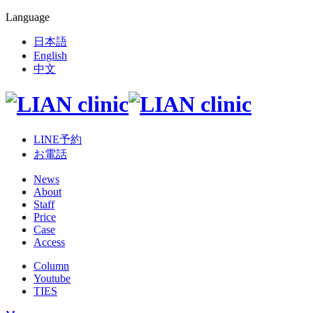
Language
日本語
English
中文
LINE予約
お電話
News
About
Staff
Price
Case
Access
Column
Youtube
TIES