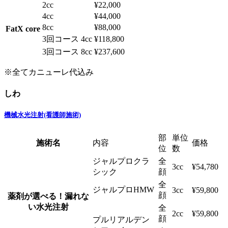
2cc
¥22,000
4cc
¥44,000
8cc
¥88,000
FatX core
3回コース 4cc
¥118,800
3回コース 8cc
¥237,600
※全てカニューレ代込み
しわ
機械水光注射(看護師施術)
部
単位
施術名
内容
価格
位
数
ジャルプロクラ
全
3cc
¥54,780
シック
顔
全
ジャルプロHMW
3cc
¥59,800
顔
薬剤が選べる！漏れな
い水光注射
全
2cc
¥59,800
顔
プルリアルデン