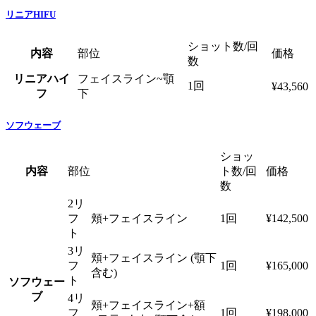
リニアHIFU
ショット数/回
内容
部位
価格
数
リニアハイ
フェイスライン~顎
1回
¥43,560
フ
下
ソフウェーブ
ショッ
内容
部位
ト数/回
価格
数
2リ
フ
頬+フェイスライン
1回
¥142,500
ト
3リ
頬+フェイスライン (顎下
フ
1回
¥165,000
含む)
ト
ソフウェー
ブ
4リ
頬+フェイスライン+額
フ
1回
¥198,000