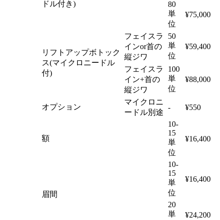
ドル付き)
80
単
¥75,000
位
フェイスラ
50
単
インor首の
¥59,400
リフトアップボトック
位
縦ジワ
ス(マイクロニードル
フェイスラ
100
付)
単
イン+首の
¥88,000
位
縦ジワ
マイクロニ
オプション
-
¥550
ードル別途
10-
15
額
¥16,400
単
位
10-
15
¥16,400
単
位
眉間
20
単
¥24,200