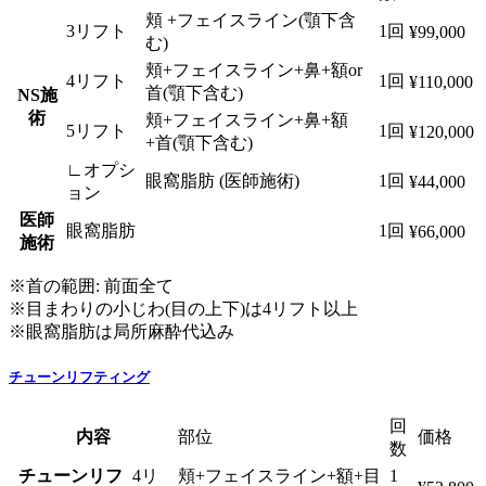
頬 +フェイスライン(顎下含
3リフト
1回
¥99,000
む)
頬+フェイスライン+鼻+額or
4リフト
1回
¥110,000
首(顎下含む)
NS施
術
頬+フェイスライン+鼻+額
5リフト
1回
¥120,000
+首(顎下含む)
∟オプシ
眼窩脂肪 (医師施術)
1回
¥44,000
ョン
医師
眼窩脂肪
1回
¥66,000
施術
※首の範囲: 前面全て
※目まわりの小じわ(目の上下)は4リフト以上
※眼窩脂肪は局所麻酔代込み
チューンリフティング
回
内容
部位
価格
数
チューンリフ
4リ
頬+フェイスライン+額+目
1