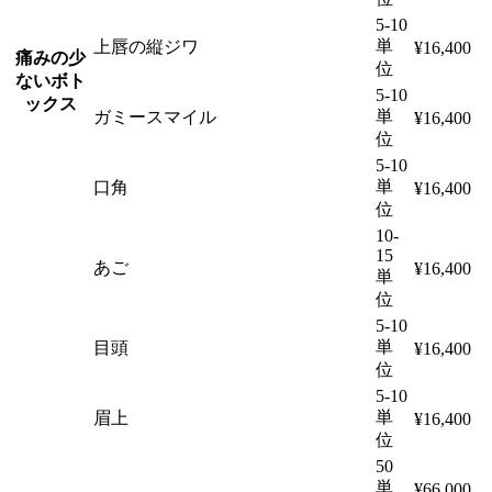
5-10
単
上唇の縦ジワ
¥16,400
痛みの少
位
ないボト
5-10
ックス
単
ガミースマイル
¥16,400
位
5-10
単
口角
¥16,400
位
10-
15
あご
¥16,400
単
位
5-10
単
目頭
¥16,400
位
5-10
単
眉上
¥16,400
位
50
単
¥66,000