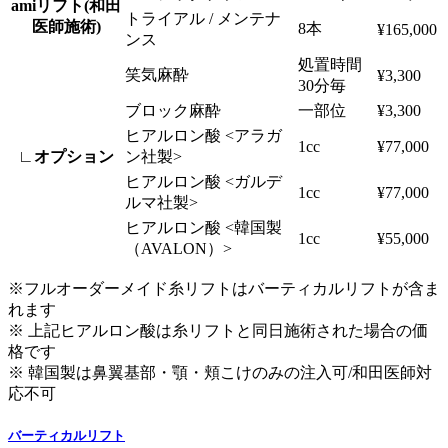
amiリフト(和田
トライアル / メンテナ
医師施術)
8本
¥165,000
ンス
処置時間
笑気麻酔
¥3,300
30分毎
ブロック麻酔
一部位
¥3,300
ヒアルロン酸 <アラガ
1cc
¥77,000
∟オプション
ン社製>
ヒアルロン酸 <ガルデ
1cc
¥77,000
ルマ社製>
ヒアルロン酸 <韓国製
1cc
¥55,000
（AVALON）>
※フルオーダーメイド糸リフトはバーティカルリフトが含ま
れます
※ 上記ヒアルロン酸は糸リフトと同日施術された場合の価
格です
※ 韓国製は鼻翼基部・顎・頬こけのみの注入可/和田医師対
応不可
バーティカルリフト