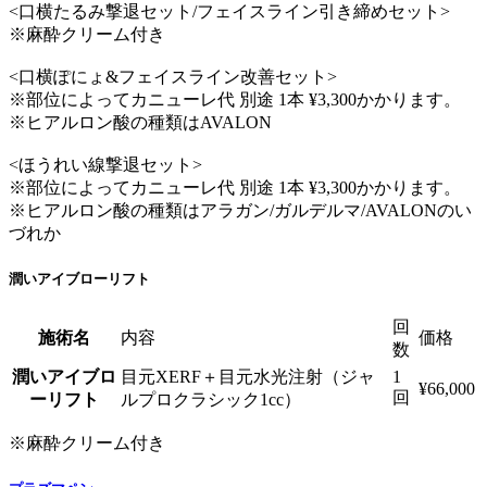
<口横たるみ撃退セット/フェイスライン引き締めセット>
※麻酔クリーム付き
<口横ぽにょ&フェイスライン改善セット>
※部位によってカニューレ代 別途 1本 ¥3,300かかります。
※ヒアルロン酸の種類はAVALON
<ほうれい線撃退セット>
※部位によってカニューレ代 別途 1本 ¥3,300かかります。
※ヒアルロン酸の種類はアラガン/ガルデルマ/AVALONのい
づれか
潤いアイブローリフト
回
施術名
内容
価格
数
潤いアイブロ
目元XERF＋目元水光注射（ジャ
1
¥66,000
回
ーリフト
ルプロクラシック1cc）
※麻酔クリーム付き