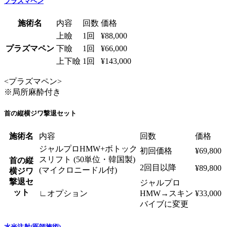
プラズマペン
施術名
内容
回数
価格
上瞼
1回
¥88,000
プラズマペン
下瞼
1回
¥66,000
上下瞼
1回
¥143,000
<プラズマペン>
※局所麻酔付き
首の縦横ジワ撃退セット
施術名
内容
回数
価格
ジャルプロHMW+ボトック
初回価格
¥69,800
スリフト (50単位・韓国製)
首の縦
2回目以降
¥89,800
(マイクロニードル付)
横ジワ
撃退セ
ジャルプロ
ット
∟オプション
HMW→スキン
¥33,000
バイブに変更
水光注射(医師施術)