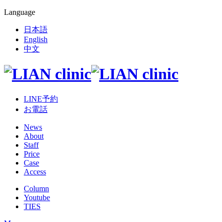
Language
日本語
English
中文
LINE予約
お電話
News
About
Staff
Price
Case
Access
Column
Youtube
TIES