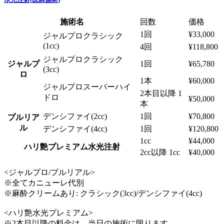
施術名
回数
価格
1回
¥33,000
ジャルプロクラシック
(1cc)
4回
¥118,800
ジャルプロクラシック
ジャルプ
1回
¥65,780
(3cc)
ロ
1本
¥60,000
ジャルプロスーパーハイ
2本目以降 1
ドロ
¥50,000
本
デンシファイ(2cc)
1回
¥70,800
プルリア
ル
デンシファイ(4cc)
1回
¥120,800
1cc
¥44,000
ハリ艶プレミアム水光注射
2cc以降 1cc
¥40,000
<ジャルプロ/プルリアル>
※全てカニューレ代別
※麻酔クリームあり: クラシック(3cc)/デンシファイ(4cc)
<ハリ艶水光プレミアム>
※2本目以降の料金は、当日の施術に限ります。