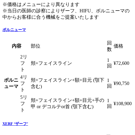
※価格はメニューにより異なります
※当日の医師の診察によりザーフ、HIFU、ボルニューマの
中からお客様に合う機械をご提案いたします
ボルニューマ
回
内容
部位
価格
数
2リ
1
フ
頬+フェイスライン
¥72,600
回
ト
4リ
ボルニ
頬+フェイスライン+額+目元 (顎下
1
フ
¥90,750
回
ューマ
含む)
ト
5リ
頬+フェイスライン+額+目元+手の
1
フ
¥108,900
回
甲 or デコルテor首 (顎下含む)
ト
XERF ‘ザーフ’