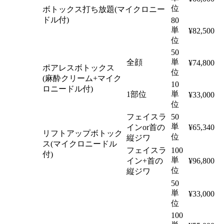
位
ボトックス打ち放題(マイクロニー
ドル付)
80
単
¥82,500
位
50
単
全顔
¥74,800
ポアレスボトックス
位
(麻酔クリーム+マイク
10
ロニードル付)
単
1部位
¥33,000
位
フェイスラ
50
単
インor首の
¥65,340
リフトアップボトック
位
縦ジワ
ス(マイクロニードル
フェイスラ
100
付)
単
イン+首の
¥96,800
位
縦ジワ
50
単
¥33,000
位
100