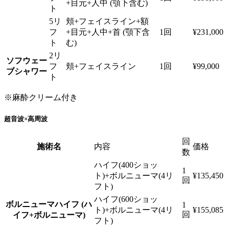
+目元+人中 (顎下含む)
ト
5リ
頬+フェイスライン+額
フ
+目元+人中+首 (顎下含
1回
¥231,000
ト
む)
2リ
ソフウェー
フ
頬+フェイスライン
1回
¥99,000
ブシャワー
ト
※麻酔クリーム付き
超音波×高周波
回
施術名
内容
価格
数
ハイフ(400ショッ
1
ト)+ボルニューマ(4リ
¥135,450
回
フト)
ハイフ(600ショッ
ボルニューマハイフ (ハ
1
ト)+ボルニューマ(4リ
¥155,085
回
イフ+ボルニューマ)
フト)