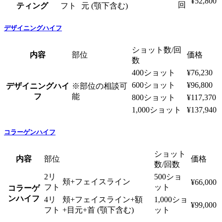
¥52,800
回
ティング
フト
元 (顎下含む)
デザイニングハイフ
ショット数/回
内容
部位
価格
数
400ショット
¥76,230
600ショット
¥96,800
デザイニングハイ
※部位の相談可
フ
能
800ショット
¥117,370
1,000ショット
¥137,940
コラーゲンハイフ
ショット
内容
部位
価格
数/回数
2リ
500ショ
頬+フェイスライン
¥66,000
フト
ット
コラーゲ
ンハイフ
4リ
頬+フェイスライン+額
1,000ショ
¥99,000
フト
+目元+首 (顎下含む)
ット