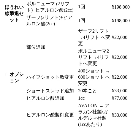
ボルニューマ (2リフ
1回
¥198,000
ほうれい
ト)+ヒアルロン酸(2cc)
線撃退セ
ザーフ(2リフト)+ヒア
ット
1回
¥198,000
ルロン酸(2cc)
ザーフ2リフト
→4リフト へ変
¥22,000
更
部位追加
ボルニューマ2
リフト→4リフ
¥22,000
トへ変更
400ショット →
∟オプシ
ハイフショット数変更
600ショット へ
¥22,000
ョン
変更
ショートスレッド追加
20本ごと
¥33,000
ヒアルロン酸追加
1cc
¥77,000
AVALON → ア
ラガン社製/ガ
ヒアルロン酸製剤変更
¥33,000
ルデルマ社製
(1ccあたり)