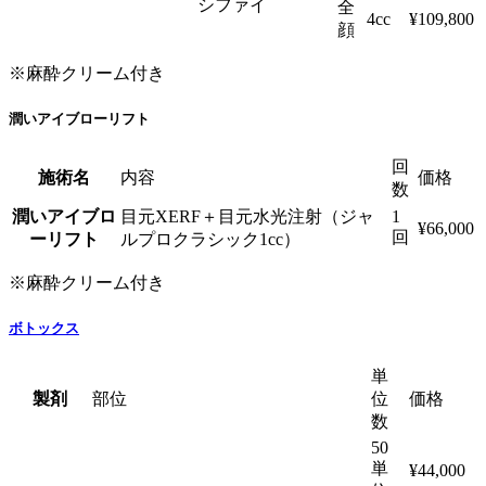
シファイ
全
4cc
¥109,800
顔
※麻酔クリーム付き
潤いアイブローリフト
回
施術名
内容
価格
数
潤いアイブロ
目元XERF＋目元水光注射（ジャ
1
¥66,000
回
ーリフト
ルプロクラシック1cc）
※麻酔クリーム付き
ボトックス
単
製剤
部位
位
価格
数
50
単
¥44,000