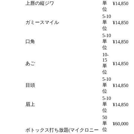
単
上唇の縦ジワ
¥14,850
位
5-10
単
ガミースマイル
¥14,850
位
5-10
単
口角
¥14,850
位
10-
15
あご
¥14,850
単
位
5-10
単
目頭
¥14,850
位
5-10
単
眉上
¥14,850
位
50
単
¥60,000
位
ボトックス打ち放題(マイクロニー