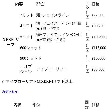
回
内容
部位
価格
数
1
2リフト
頬+フェイスライン
¥72,600
回
頬+フェイスライン+額+目
1
4リフト
¥90,750
回
元 (顎下含む)
頬+フェイスライン+額+目
1
5リフト
¥108,900
回
XERF 'ザ
元+首 (顎下含む)
ーフ'
1
600ショット
¥115,000
回
1
900ショット
¥165000
回
∟オプ
1
アイブローリフト
¥33,000
回
ション
※アイブローリフトはXERF4リフト以上
カデッセイ
回
内容
部位
価格
数