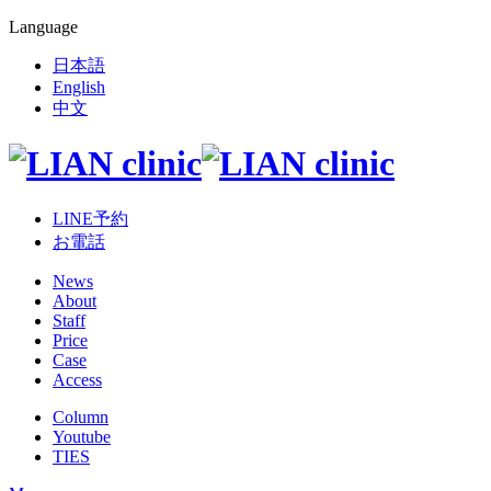
Language
日本語
English
中文
LINE予約
お電話
News
About
Staff
Price
Case
Access
Column
Youtube
TIES