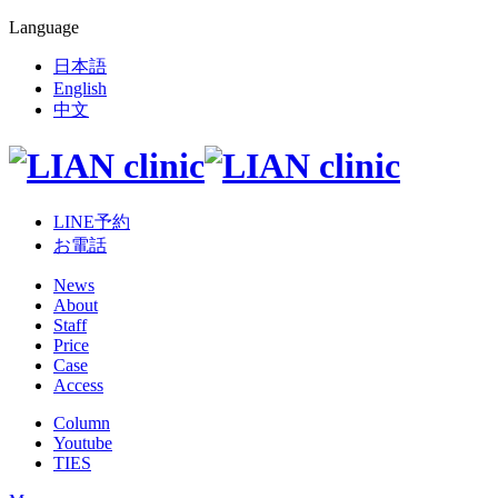
Language
日本語
English
中文
LINE予約
お電話
News
About
Staff
Price
Case
Access
Column
Youtube
TIES