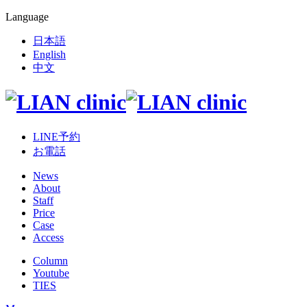
Language
日本語
English
中文
LINE予約
お電話
News
About
Staff
Price
Case
Access
Column
Youtube
TIES