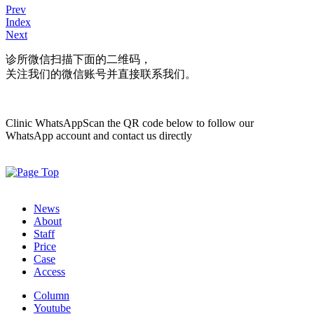
Prev
Index
Next
诊所微信
扫描下面的二维码，
关注我们的微信账号并直接联系我们。
Clinic WhatsApp
Scan the QR code below to follow our
WhatsApp account and contact us directly
News
About
Staff
Price
Case
Access
Column
Youtube