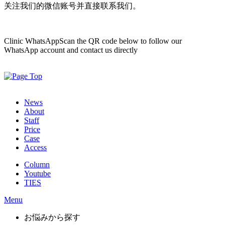
关注我们的微信账号并直接联系我们。
Clinic WhatsApp
Scan the QR code below to follow our
WhatsApp account and contact us directly
News
About
Staff
Price
Case
Access
Column
Youtube
TIES
Menu
お悩みから探す