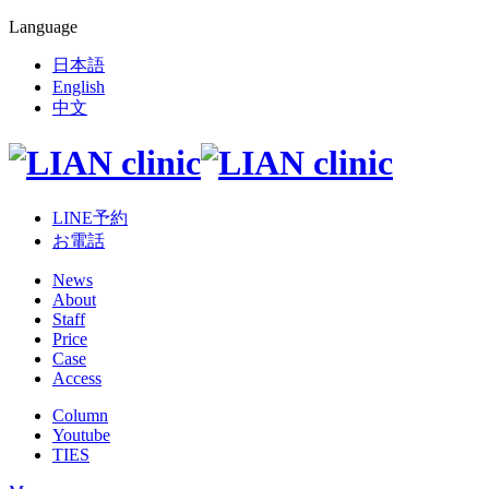
Language
日本語
English
中文
LINE予約
お電話
News
About
Staff
Price
Case
Access
Column
Youtube
TIES