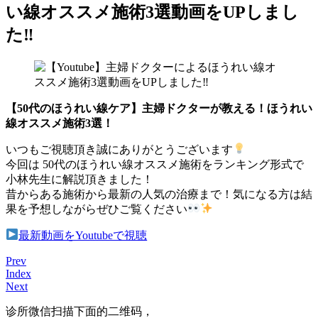
い線オススメ施術3選動画をUPしまし
た‼︎
【50代のほうれい線ケア】主婦ドクターが教える！ほうれい
線オススメ施術3選！
いつもご視聴頂き誠にありがとうございます
今回は 50代のほうれい線オススメ施術をランキング形式で
小林先生に解説頂きました！
昔からある施術から最新の人気の治療まで！気になる方は結
果を予想しながらぜひご覧ください
最新動画をYoutubeで視聴
Prev
Index
Next
诊所微信
扫描下面的二维码，