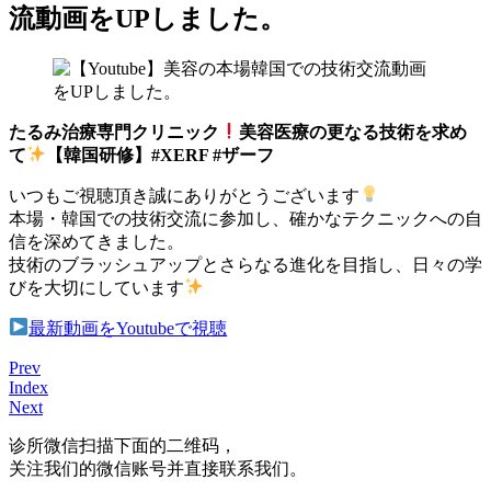
流動画をUPしました。
たるみ治療専門クリニック
美容医療の更なる技術を求め
て
【韓国研修】#XERF #ザーフ
いつもご視聴頂き誠にありがとうございます
本場・韓国での技術交流に参加し、確かなテクニックへの自
信を深めてきました。
技術のブラッシュアップとさらなる進化を目指し、日々の学
びを大切にしています
最新動画をYoutubeで視聴
Prev
Index
Next
诊所微信
扫描下面的二维码，
关注我们的微信账号并直接联系我们。