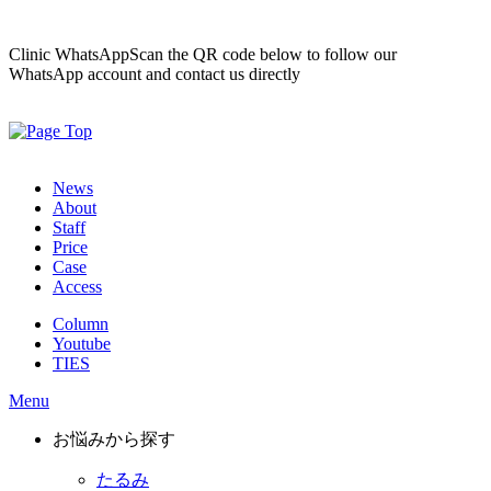
Clinic WhatsApp
Scan the QR code below to follow our
WhatsApp account and contact us directly
News
About
Staff
Price
Case
Access
Column
Youtube
TIES
Menu
お悩みから探す
たるみ