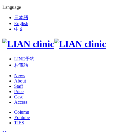
Language
日本語
English
中文
LINE予約
お電話
News
About
Staff
Price
Case
Access
Column
Youtube
TIES