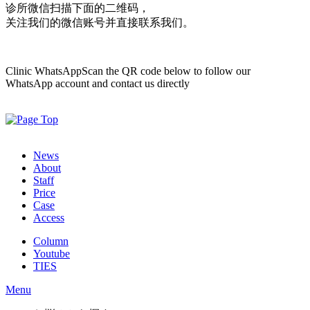
诊所微信
扫描下面的二维码，
关注我们的微信账号并直接联系我们。
Clinic WhatsApp
Scan the QR code below to follow our
WhatsApp account and contact us directly
News
About
Staff
Price
Case
Access
Column
Youtube
TIES
Menu