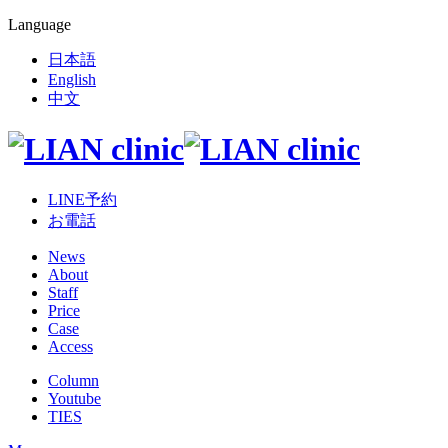
Language
日本語
English
中文
LINE予約
お電話
News
About
Staff
Price
Case
Access
Column
Youtube
TIES