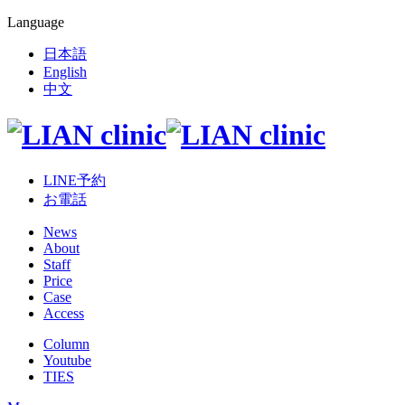
Language
日本語
English
中文
LINE予約
お電話
News
About
Staff
Price
Case
Access
Column
Youtube
TIES