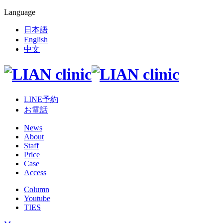
Language
日本語
English
中文
LINE予約
お電話
News
About
Staff
Price
Case
Access
Column
Youtube
TIES