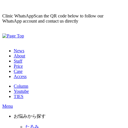
Clinic WhatsApp
Scan the QR code below to follow our
WhatsApp account and contact us directly
News
About
Staff
Price
Case
Access
Column
Youtube
TIES
Menu
お悩みから探す
たるみ