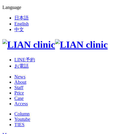
Language
日本語
English
中文
LINE予約
お電話
News
About
Staff
Price
Case
Access
Column
Youtube
TIES