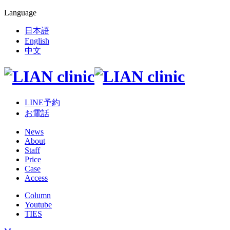
Language
日本語
English
中文
LINE予約
お電話
News
About
Staff
Price
Case
Access
Column
Youtube
TIES