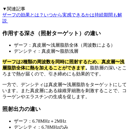
▼関連記事
ザーフの効果とは？いつから実感できるかは持続期間も解
説
作用する深さ（照射ターゲット）の違い
ザーフ：真皮層〜浅層脂肪全体（周波数による）
デンシティ：真皮層〜脂肪浅層
ザーフは2種類の周波数を同時に照射するため、真皮層〜浅
層脂肪全体に熱を加えることができます
。
脂肪層の深いとこ
ろまで熱が届くので、引き締めにも効果的です。
一方で、デンシティは真皮層〜浅層脂肪をターゲットにして
います。また真皮層にある線維芽細胞を刺激することで、コ
ラーゲンやエラスチンの生成を促します。
照射出力の違い
ザーフ：6.78MHz＋2MHz
デンシティ：6.78MHzのみ