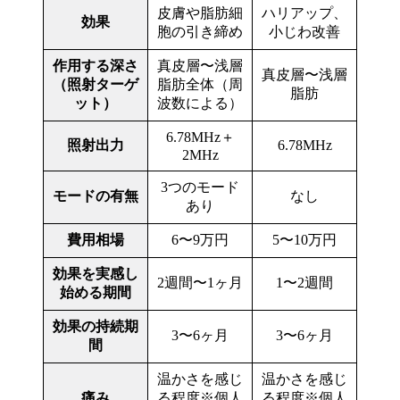
皮膚や脂肪細
ハリアップ、
効果
胞の引き締め
小じわ改善
作用する深さ
真皮層〜浅層
真皮層〜浅層
（照射ターゲ
脂肪全体（周
脂肪
ット）
波数による）
6.78MHz＋
照射出力
6.78MHz
2MHz
3つのモード
モードの有無
なし
あり
費用相場
6〜9万円
5〜10万円
効果を実感し
2週間〜1ヶ月
1〜2週間
始める期間
効果の持続期
3〜6ヶ月
3〜6ヶ月
間
温かさを感じ
温かさを感じ
痛み
る程度※個人
る程度※個人