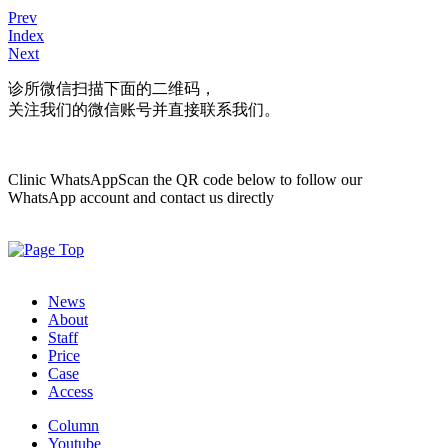
Prev
Index
Next
诊所微信
扫描下面的二维码，
关注我们的微信账号并直接联系我们。
Clinic WhatsApp
Scan the QR code below to follow our
WhatsApp account and contact us directly
News
About
Staff
Price
Case
Access
Column
Youtube