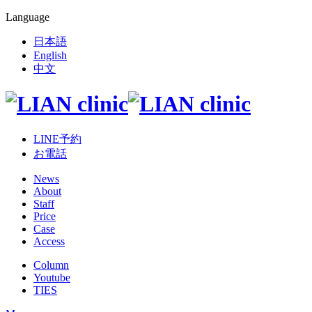
Language
日本語
English
中文
LINE予約
お電話
News
About
Staff
Price
Case
Access
Column
Youtube
TIES