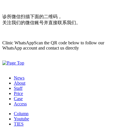
诊所微信
扫描下面的二维码，
关注我们的微信账号并直接联系我们。
Clinic WhatsApp
Scan the QR code below to follow our
WhatsApp account and contact us directly
News
About
Staff
Price
Case
Access
Column
Youtube
TIES