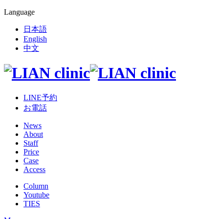
Language
日本語
English
中文
LINE予約
お電話
News
About
Staff
Price
Case
Access
Column
Youtube
TIES