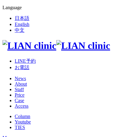
Language
日本語
English
中文
LINE予約
お電話
News
About
Staff
Price
Case
Access
Column
Youtube
TIES