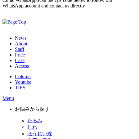
Clinic WhatsApp
Scan the QR code below to follow our
WhatsApp account and contact us directly
News
About
Staff
Price
Case
Access
Column
Youtube
TIES
Menu
お悩みから探す
たるみ
しわ
ほうれい線