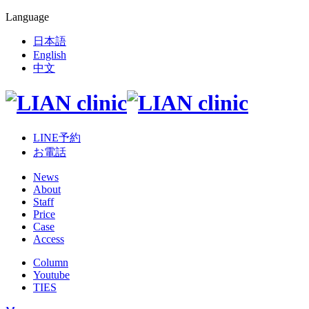
Language
日本語
English
中文
LINE予約
お電話
News
About
Staff
Price
Case
Access
Column
Youtube
TIES