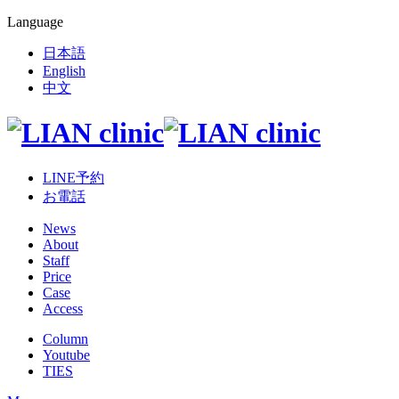
Language
日本語
English
中文
LINE予約
お電話
News
About
Staff
Price
Case
Access
Column
Youtube
TIES