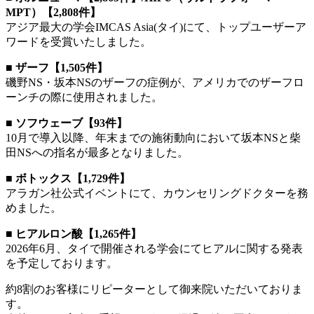
MPT）【2,808件】
アジア最大の学会IMCAS Asia(タイ)にて、トップユーザーア
ワードを受賞いたしました。
■ ザーフ【1,505件】
磯野NS・坂本NSのザーフの症例が、アメリカでのザーフロ
ーンチの際に使用されました。
■ ソフウェーブ【93件】
10月で導入以降、年末までの施術動向において坂本NSと柴
田NSへの指名が最多となりました。
■ ボトックス【1,729件】
アラガン社公式イベントにて、カウンセリングドクターを務
めました。
■ ヒアルロン酸【1,265件】
2026年6月、タイで開催される学会にてヒアルに関する発表
を予定しております。
約8割のお客様にリピーターとして御来院いただいておりま
す。