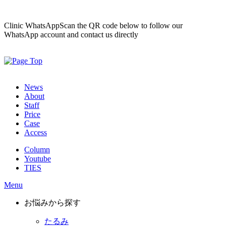
Clinic WhatsApp
Scan the QR code below to follow our
WhatsApp account and contact us directly
News
About
Staff
Price
Case
Access
Column
Youtube
TIES
Menu
お悩みから探す
たるみ