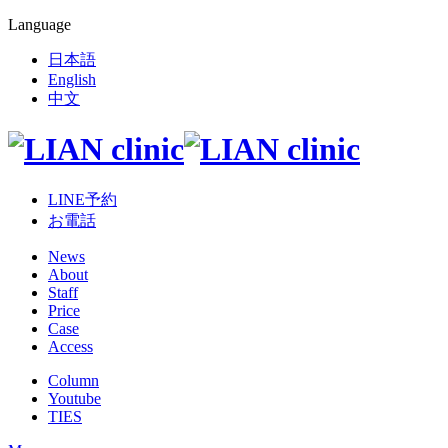
Language
日本語
English
中文
LINE予約
お電話
News
About
Staff
Price
Case
Access
Column
Youtube
TIES