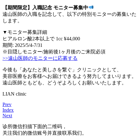
【期間限定】入職記念 モニター募集中
遠山医師の入職を記念して、以下の特別モニターの募集いた
します。
▼モニター募集詳細
ヒアルロン酸2本以上で 1cc ¥44,000
期間: 2025/5/4-7/31
※目隠しモニター/施術後1ヶ月後のご来院必須
>>遠山医師のモニターに応募する
今後も「あなたと美しさを繋ぐ」クリニックとして、
美容医療をお客様へお届けできるよう努力してまいります。
遠山医師ともども、どうぞよろしくお願いいたします。
LIAN clinic
Prev
Index
Next
诊所微信
扫描下面的二维码，
关注我们的微信账号并直接联系我们。