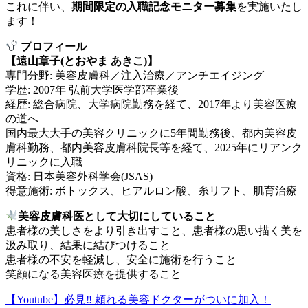
これに伴い、
期間限定の入職記念モニター募集
を実施いたし
ます！
プロフィール
【遠山章子(とおやま あきこ)】
専門分野: 美容皮膚科／注入治療／アンチエイジング
学歴: 2007年 弘前大学医学部卒業後
経歴: 総合病院、大学病院勤務を経て、2017年より美容医療
の道へ
国内最大大手の美容クリニックに5年間勤務後、都内美容皮
膚科勤務、都内美容皮膚科院長等を経て、2025年にリアンク
リニックに入職
資格: 日本美容外科学会(JSAS)
得意施術: ボトックス、ヒアルロン酸、糸リフト、肌育治療
美容皮膚科医として大切にしていること
患者様の美しさをより引き出すこと、患者様の思い描く美を
汲み取り、結果に結びつけること
患者様の不安を軽減し、安全に施術を行うこと
笑顔になる美容医療を提供すること
【Youtube】必見‼︎ 頼れる美容ドクターがついに加入！