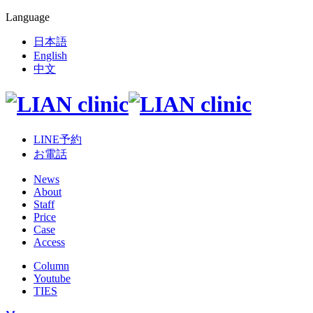
Language
日本語
English
中文
LINE予約
お電話
News
About
Staff
Price
Case
Access
Column
Youtube
TIES