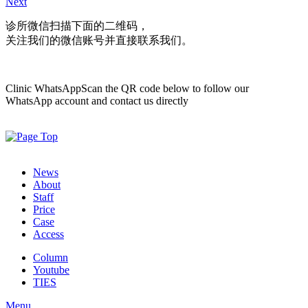
Next
诊所微信
扫描下面的二维码，
关注我们的微信账号并直接联系我们。
Clinic WhatsApp
Scan the QR code below to follow our
WhatsApp account and contact us directly
News
About
Staff
Price
Case
Access
Column
Youtube
TIES
Menu