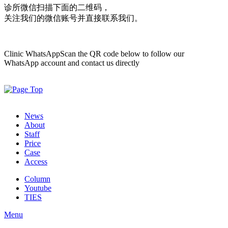
诊所微信
扫描下面的二维码，
关注我们的微信账号并直接联系我们。
Clinic WhatsApp
Scan the QR code below to follow our
WhatsApp account and contact us directly
News
About
Staff
Price
Case
Access
Column
Youtube
TIES
Menu