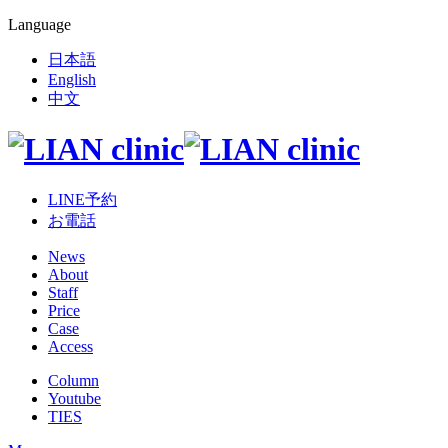
Language
日本語
English
中文
LINE予約
お電話
News
About
Staff
Price
Case
Access
Column
Youtube
TIES