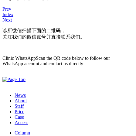
Prev
Index
Next
诊所微信
扫描下面的二维码，
关注我们的微信账号并直接联系我们。
Clinic WhatsApp
Scan the QR code below to follow our
WhatsApp account and contact us directly
News
About
Staff
Price
Case
Access
Column