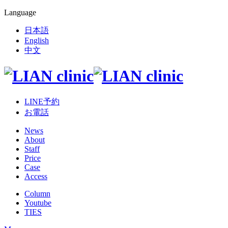
Language
日本語
English
中文
LINE予約
お電話
News
About
Staff
Price
Case
Access
Column
Youtube
TIES