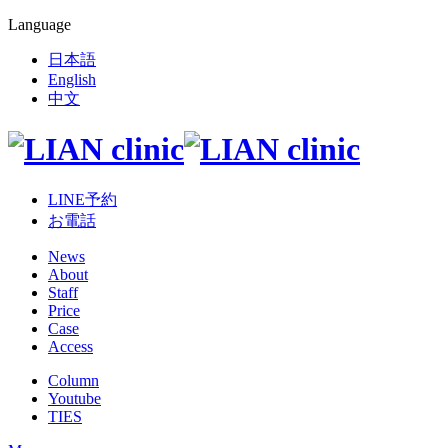
Language
日本語
English
中文
LINE予約
お電話
News
About
Staff
Price
Case
Access
Column
Youtube
TIES