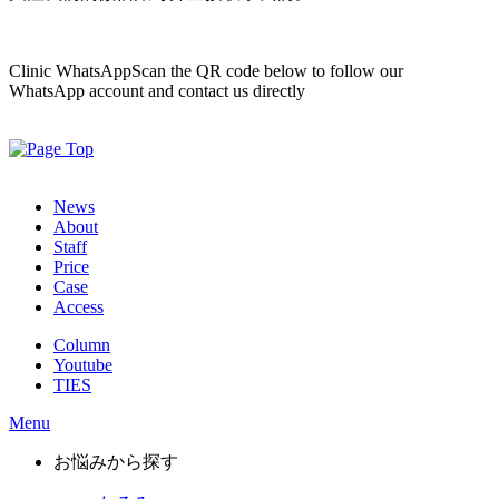
Clinic WhatsApp
Scan the QR code below to follow our
WhatsApp account and contact us directly
News
About
Staff
Price
Case
Access
Column
Youtube
TIES
Menu
お悩みから探す