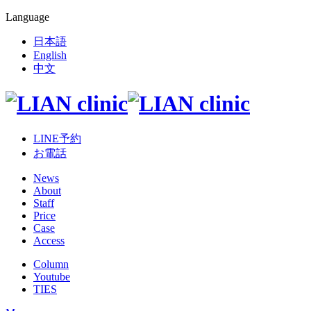
Language
日本語
English
中文
LINE予約
お電話
News
About
Staff
Price
Case
Access
Column
Youtube
TIES