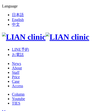
Language
日本語
English
中文
LINE予約
お電話
News
About
Staff
Price
Case
Access
Column
Youtube
TIES