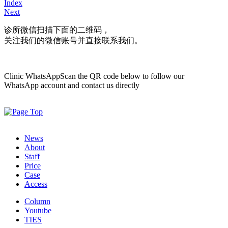
Index
Next
诊所微信
扫描下面的二维码，
关注我们的微信账号并直接联系我们。
Clinic WhatsApp
Scan the QR code below to follow our
WhatsApp account and contact us directly
News
About
Staff
Price
Case
Access
Column
Youtube
TIES