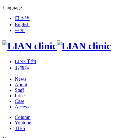
Language
日本語
English
中文
LINE予約
お電話
News
About
Staff
Price
Case
Access
Column
Youtube
TIES