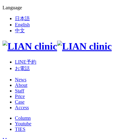
Language
日本語
English
中文
LINE予約
お電話
News
About
Staff
Price
Case
Access
Column
Youtube
TIES