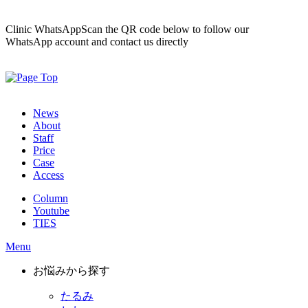
Clinic WhatsApp
Scan the QR code below to follow our
WhatsApp account and contact us directly
News
About
Staff
Price
Case
Access
Column
Youtube
TIES
Menu
お悩みから探す
たるみ