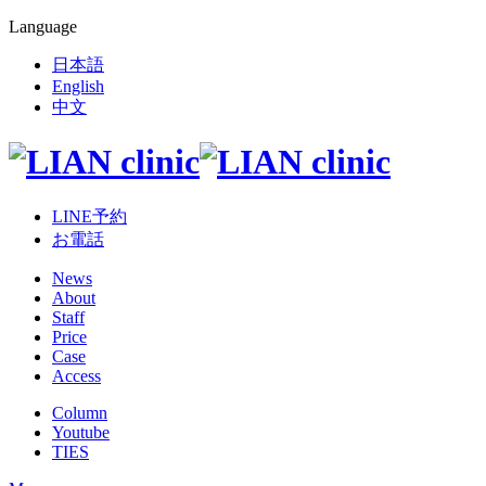
Language
日本語
English
中文
LINE予約
お電話
News
About
Staff
Price
Case
Access
Column
Youtube
TIES