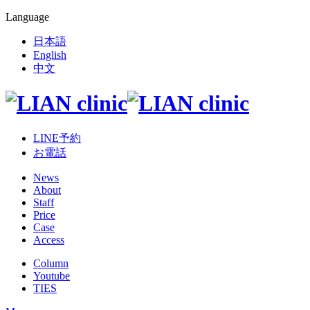
Language
日本語
English
中文
LINE予約
お電話
News
About
Staff
Price
Case
Access
Column
Youtube
TIES