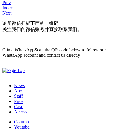
Prev
Index
Next
诊所微信
扫描下面的二维码，
关注我们的微信账号并直接联系我们。
Clinic WhatsApp
Scan the QR code below to follow our
WhatsApp account and contact us directly
News
About
Staff
Price
Case
Access
Column
Youtube