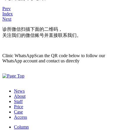
Prev
Index
Next
诊所微信
扫描下面的二维码，
关注我们的微信账号并直接联系我们。
Clinic WhatsApp
Scan the QR code below to follow our
WhatsApp account and contact us directly
News
About
Staff
Price
Case
Access
Column