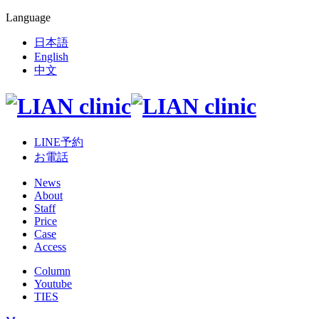
Language
日本語
English
中文
LINE予約
お電話
News
About
Staff
Price
Case
Access
Column
Youtube
TIES