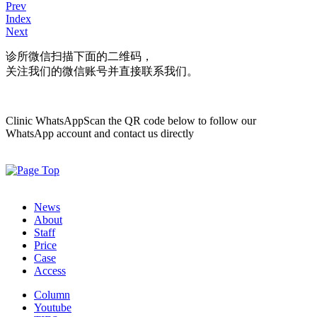
Prev
Index
Next
诊所微信
扫描下面的二维码，
关注我们的微信账号并直接联系我们。
Clinic WhatsApp
Scan the QR code below to follow our
WhatsApp account and contact us directly
News
About
Staff
Price
Case
Access
Column
Youtube