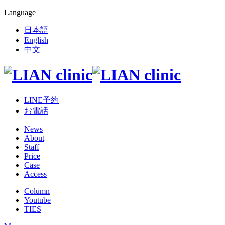
Language
日本語
English
中文
LINE予約
お電話
News
About
Staff
Price
Case
Access
Column
Youtube
TIES