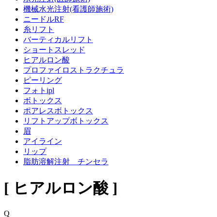
機械水光注射(看護師施術)
ニードルRF
糸リフト
バーティカルリフト
ショートスレッド
ヒアルロン酸
プロファイロストラクチュラ
ピーリング
フォトipl
ボトックス
ポアレスボトックス
リフトアップボトックス
眉
アイライン
リップ
脂肪溶解注射 チンセラ
[ ヒアルロン酸 ]
Q