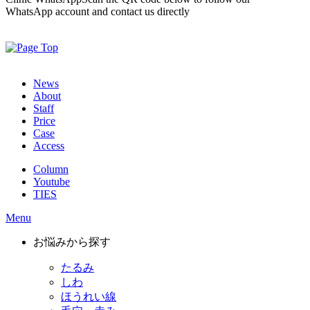
WhatsApp account and contact us directly
News
About
Staff
Price
Case
Access
Column
Youtube
TIES
Menu
お悩みから探す
たるみ
しわ
ほうれい線