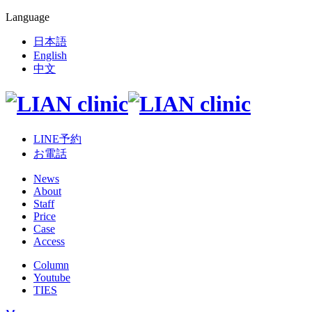
Language
日本語
English
中文
LINE予約
お電話
News
About
Staff
Price
Case
Access
Column
Youtube
TIES