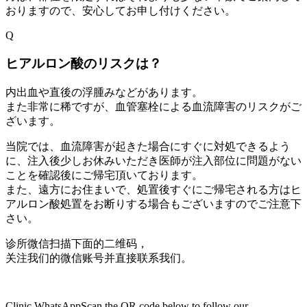
おりますので、安心してお申し付けください。
Q
ヒアルロン酸のリスクは？
内出血や直後の浮腫みなどがあります。
また非常に稀ですが、血管塞栓による血流障害のリスクがご
ざいます。
当院では、血流障害が起きた場合にすぐに対処できるよう
に、注入後少しお休みいただき医師が注入部位に問題がない
ことを確認後にご帰宅頂いております。
また、遠方にお住まいで、処置後すぐにご帰宅される方はヒ
アルロン酸処置をお断りする場合もございますのでご注意下
さい。
诊所微信
扫描下面的二维码，
关注我们的微信账号并直接联系我们。
Clinic WhatsApp
Scan the QR code below to follow our