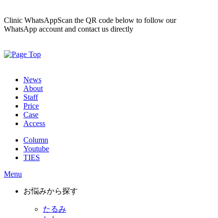
Clinic WhatsApp
Scan the QR code below to follow our
WhatsApp account and contact us directly
News
About
Staff
Price
Case
Access
Column
Youtube
TIES
Menu
お悩みから探す
たるみ