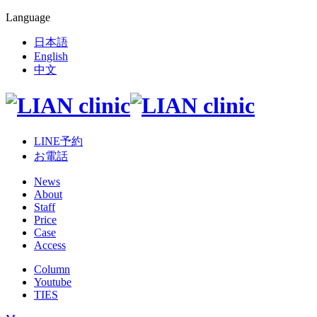
Language
日本語
English
中文
LINE予約
お電話
News
About
Staff
Price
Case
Access
Column
Youtube
TIES