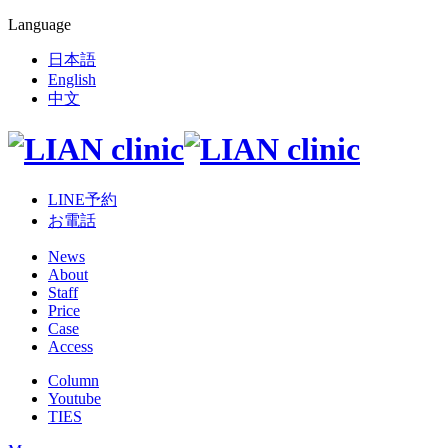
Language
日本語
English
中文
LINE予約
お電話
News
About
Staff
Price
Case
Access
Column
Youtube
TIES