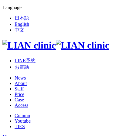
Language
日本語
English
中文
LINE予約
お電話
News
About
Staff
Price
Case
Access
Column
Youtube
TIES